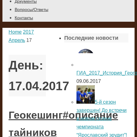
Документы
Вопросы/Ответы
Контакты
Home
2017
Последние новости
Апрель
17
День:
ГИА_2017_История_Геог
09.06.2017
17.04.2017
5-й сезон
завершен! До встречи
Геокешинг#описание
в новом сезоне
чемпионата
тайников
“Ярославский эрудит”!