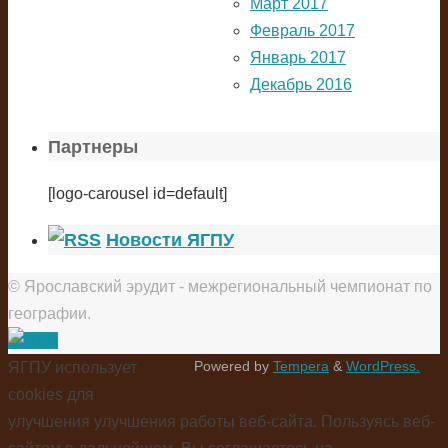
Март 2017
Февраль 2017
Январь 2017
Декабрь 2016
Партнеры
[logo-carousel id=default]
Новости ЯГПУ
© Ярославский эрудит - межрегиональный чемпионат по
географии.
Powered by
Tempera
&
WordPress.
ЯГПУ использует
cookies для
улучшения улучшения работы веб-сайта. Пользуясь веб-