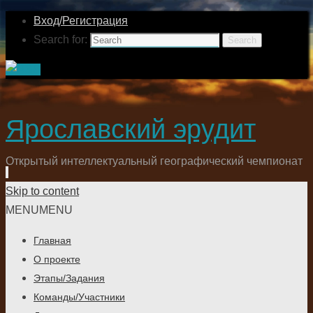
Вход/Регистрация
Search for:
Search
Ярославский эрудит
Открытый интеллектуальный географический чемпионат
Skip to content
MENU
MENU
Главная
О проекте
Этапы/Задания
Команды/Участники