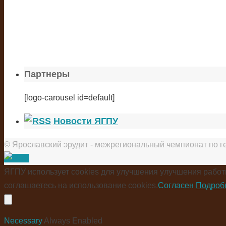
Партнеры
[logo-carousel id=default]
Новости ЯГПУ
© Ярославский эрудит - межрегиональный чемпионат по г
ЯГПУ использует cookies для улучшения улучшения работ
соглашаетесь на использование cookies.
Согласен
Подроб
Necessary
Always Enabled