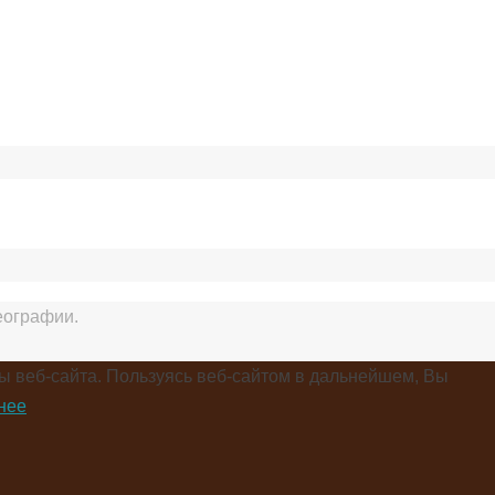
еографии.
ы веб-сайта. Пользуясь веб-сайтом в дальнейшем, Вы
нее