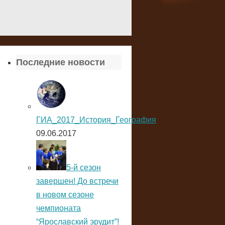
Последние новости
ГИА_2017_История_География
09.06.2017
5-й сезон
завершен! До встречи
в новом сезоне
чемпионата
“Ярославский эрудит”!